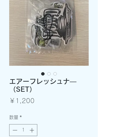
エアーフレッシュナ―
（SET）
価
￥1,200
格
数量
*